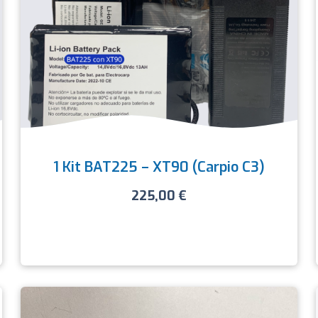
1 Kit BAT225 – XT90 (Carpio C3)
225,00
€