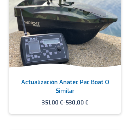
Actualización Anatec Pac Boat O
Similar
351,00
€
-
530,00
€