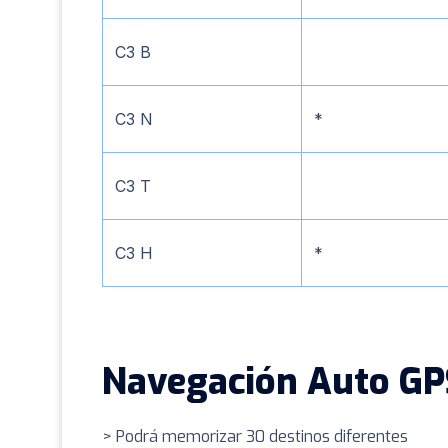
C3 B
C3 N
*
C3 T
C3 H
*
Navegación Auto GP
> Podrá memorizar 30 destinos diferentes