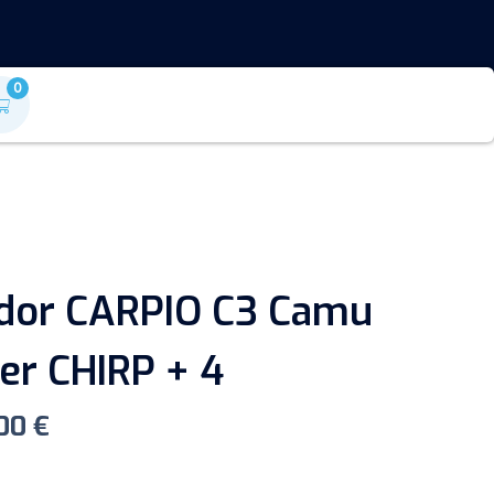
0
dor CARPIO C3 Camu
er CHIRP + 4
,00
€