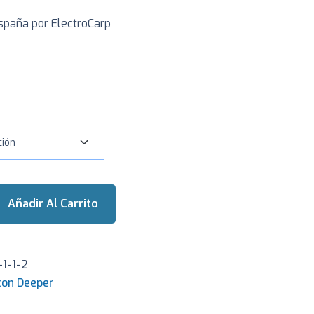
spaña por ElectroCarp
Añadir Al Carrito
-1-1-2
con Deeper