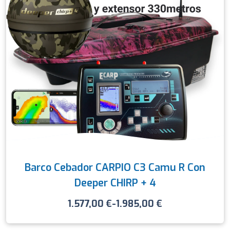
Barco Cebador CARPIO C3 Camu R Con
Deeper CHIRP + 4
1.577,00
€
-
1.985,00
€